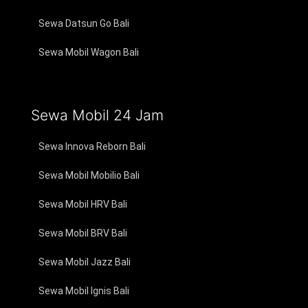
Sewa Datsun Go Bali
Sewa Mobil Wagon Bali
Sewa Mobil 24 Jam
Sewa Innova Reborn Bali
Sewa Mobil Mobilio Bali
Sewa Mobil HRV Bali
Sewa Mobil BRV Bali
Sewa Mobil Jazz Bali
Sewa Mobil Ignis Bali