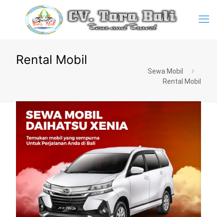
Rental Mobil
Sewa Mobil
Rental Mobil