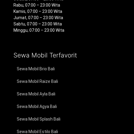
Rabu, 07:00 – 23:00 Wita
Kamis, 07:00 – 23:00 Wita
Jumat, 07:00 – 23:00 Wita
Sabtu, 07:00 – 23:00 Wita
Minggu, 07:00 – 23:00 Wita
Sewa Mobil Terfavorit
Sewa Mobil Brio Bali
Sewa Mobil Raize Bali
Sewa Mobil Ayla Bali
Sewa Mobil Agya Bali
Sewa Mobil Splash Bali
Sewa Mobil Estilo Bali