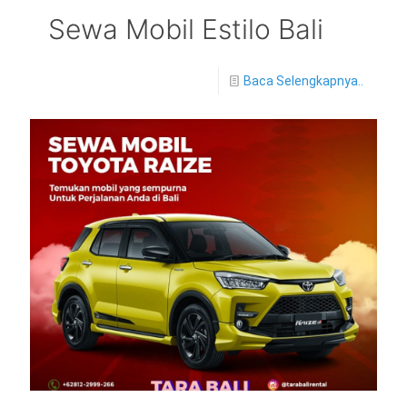
Sewa Mobil Estilo Bali
Baca Selengkapnya..